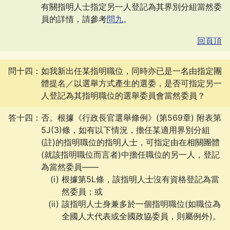
有關指明人士指定另一人登記為其界別分組當然委
員的詳情，請參考
問九
。
回頁頂
問十四：如我新出任某指明職位，同時亦已是一名由指定團
體提名／以選舉方式產生的選委，是否可指定另一
人登記為其指明職位的選舉委員會當然委員？
答十四：否。根據《行政長官選舉條例》(第569章) 附表第
5J(3)條，如有以下情況，擔任某適用界別分組
(註)的指明職位的指明人士，可指定由在相關團體
(就該指明職位而言者)中擔任職位的另一人，登記
為當然委員——
根據第5L條，該指明人士沒有資格登記為當
然委員；或
該指明人士身兼多於一個指明職位(如職位為
全國人大代表或全國政協委員，則屬例外)。