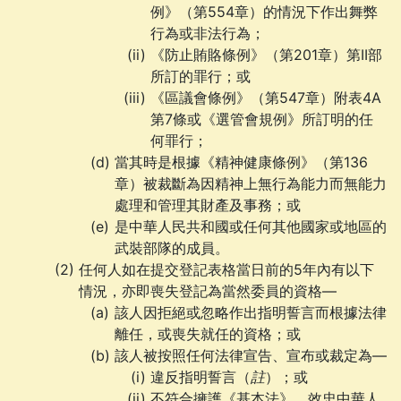
例》（第554章）的情況下作出舞弊
行為或非法行為；
《防止賄賂條例》（第201章）第II部
所訂的罪行；或
《區議會條例》（第547章）附表4A
第7條或《選管會規例》所訂明的任
何罪行；
當其時是根據《精神健康條例》（第136
章）被裁斷為因精神上無行為能力而無能力
處理和管理其財產及事務；或
是中華人民共和國或任何其他國家或地區的
武裝部隊的成員。
任何人如在提交登記表格當日前的5年內有以下
情況，亦即喪失登記為當然委員的資格—
該人因拒絕或忽略作出指明誓言而根據法律
離任，或喪失就任的資格；或
該人被按照任何法律宣告、宣布或裁定為—
違反指明誓言（
註
）；或
不符合擁護《基本法》、效忠中華人