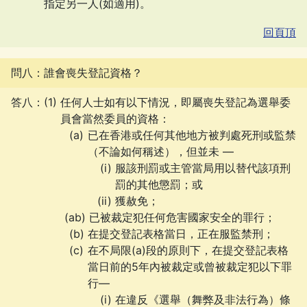
指定另一人(如適用)。
回頁頂
問八：誰會喪失登記資格？
答八：
任何人士如有以下情況，即屬喪失登記為選舉委
員會當然委員的資格：
已在香港或任何其他地方被判處死刑或監禁
（不論如何稱述），但並未 —
服該刑罰或主管當局用以替代該項刑
罰的其他懲罰；或
獲赦免；
(ab)
已被裁定犯任何危害國家安全的罪行；
在提交登記表格當日，正在服監禁刑；
在不局限(a)段的原則下，在提交登記表格
當日前的5年內被裁定或曾被裁定犯以下罪
行—
在違反《選舉（舞弊及非法行為）條