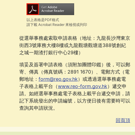
以上表格是PDF格式
請下載 Acrobat Reader 來檢視或列印
從選舉事務處索取申請表格（地址：九龍長沙灣東京
街西
3號
庫務大樓
8樓
或九龍觀塘觀塘道
388號
創紀
之城一期渣打銀行中心
29樓）
填妥及簽署申請表格（須附加團體印鑑）後，可以郵
寄、傳真（傳真號碼：2891 1670）、電郵方式（電
郵地址：
form@reo.gov.hk
）或透過選舉事務處電
子表格上載平台（
www.reo-form.gov.hk
）遞交申
請。如經選舉事務處電子表格上載平台遞交申請，請
記下系統發出的申請編號，以方便日後有需要時可以
查詢其申請狀況。
回頁頂