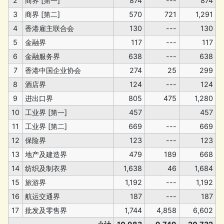
2
商界 [第一]
874
---
874
3
商界 [第二]
570
721
1,291
4
香港雇主联合会
130
---
130
5
金融界
117
---
117
6
金融服务界
638
---
638
7
香港中国企业协会
274
25
299
8
酒店界
124
---
124
9
进出口界
805
475
1,280
10
工业界 [第一]
457
457
11
工业界 [第二]
669
---
669
12
保险界
123
---
123
13
地产及建造界
479
189
668
14
纺织及制衣界
1,638
46
1,684
15
旅游界
1,192
---
1,192
16
航运交通界
187
---
187
17
批发及零售界
1,744
4,858
6,602