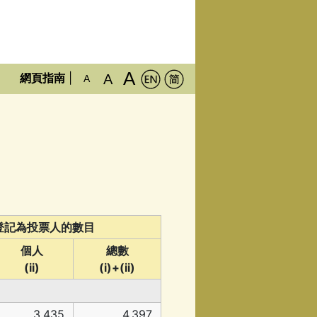
A
網頁指南
|
A
A
登記為投票人的數目
個人
總數
(ii)
(i)+(ii)
3,435
4,397