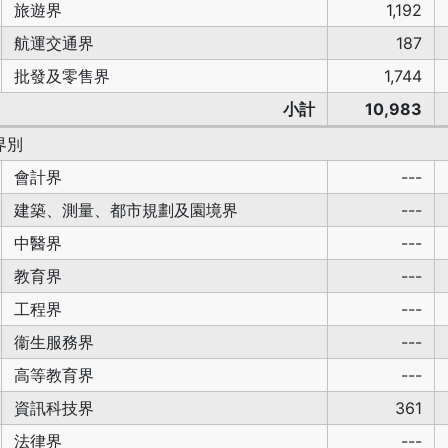
旅遊界
1,192
航運交通界
187
批發及零售界
1,744
小計
10,983
界別
會計界
---
建築、測量、都市規劃及園境界
---
中醫界
---
教育界
---
工程界
---
衞生服務界
---
高等教育界
---
資訊科技界
361
法律界
---