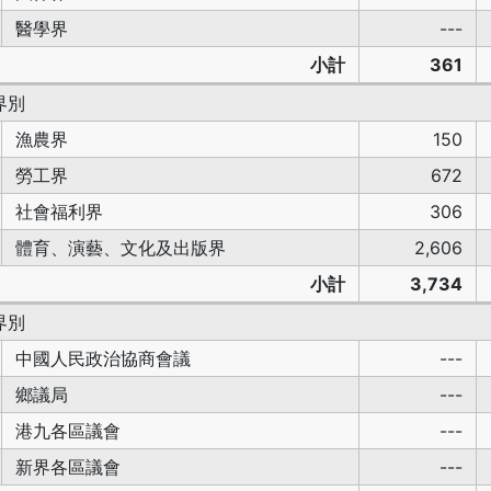
醫學界
---
小計
361
界別
漁農界
150
勞工界
672
社會福利界
306
體育、演藝、文化及出版界
2,606
小計
3,734
界別
中國人民政治協商會議
---
鄉議局
---
港九各區議會
---
新界各區議會
---