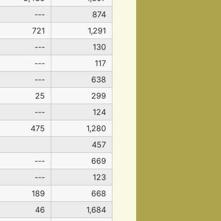
---
874
721
1,291
---
130
---
117
---
638
25
299
---
124
475
1,280
457
---
669
---
123
189
668
46
1,684